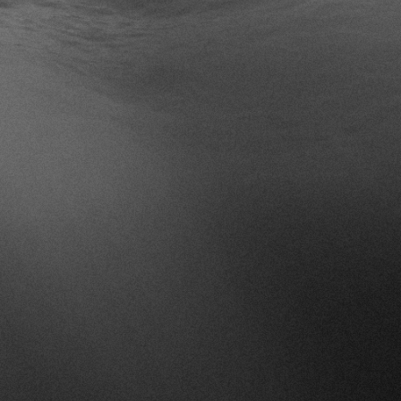
accueil
à propos
projets
services