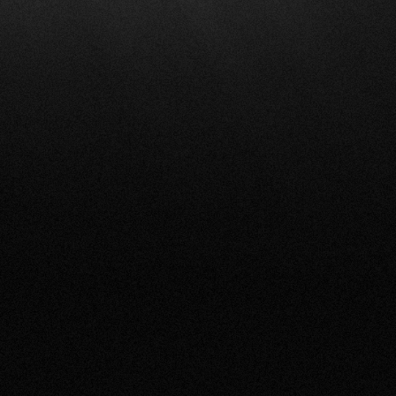
Fundado en 2021, nuestro Servicio de Diseño
Web se ha convertido en la piedra angular de la
agencia web de Odoo, ofreciendo soluciones
digitales excepcionales adaptadas a las
necesidades de nuestros clientes. Nuestro
equipo está compuesto por profesionales
experimentados con conocimientos en agencias
digitales, proveedores de SaaS y diseño
freelance, aportando una gran experiencia y
creatividad a cada proyecto. Antes de que
comience cualquier trabajo de diseño, se le
asignará un diseñador dedicado que actuará
como su principal punto de contacto. Trabajará
estrechamente contigo durante todo el proceso,